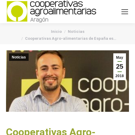
You are here:
Inicio
Noticias
Cooperativas Agro-alimentarias de España es…
Noticias
May
25
2018
Cooperativas Agro-