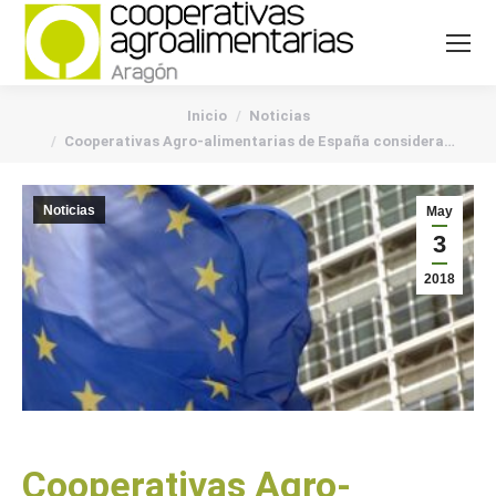
You are here:
Inicio
Noticias
Cooperativas Agro-alimentarias de España considera…
Noticias
May
3
2018
Cooperativas Agro-