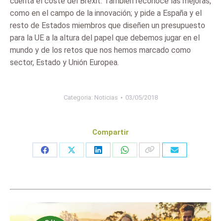
cuenta el coste del Brexit. También reconoce las mejoras,
como en el campo de la innovación; y pide a España y el
resto de Estados miembros que diseñen un presupuesto
para la UE a la altura del papel que debemos jugar en el
mundo y de los retos que nos hemos marcado como
sector, Estado y Unión Europea.
Categoria:
Noticias
03/05/2018
Compartir
Share
Share
Share
Share
on
on
on
on
Facebook
X
LinkedIn
WhatsApp