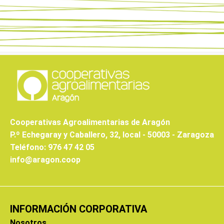
Cooperativas Agroalimentarias de Aragón
P.º Echegaray y Caballero, 32, local - 50003 - Zaragoza
Teléfono: 976 47 42 05
info@aragon.coop
INFORMACIÓN CORPORATIVA
Nosotros