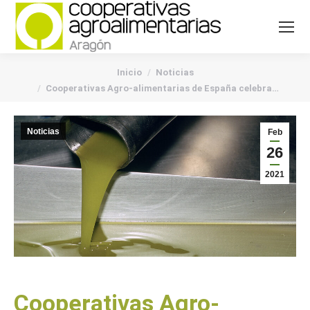
You are here:
Inicio
Noticias
Cooperativas Agro-alimentarias de España celebra…
Noticias
Feb
26
2021
Cooperativas Agro-