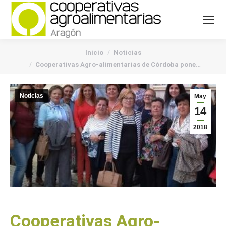
You are here:
Inicio
Noticias
Cooperativas Agro-alimentarias de Córdoba pone…
Noticias
May
14
2018
Cooperativas Agro-