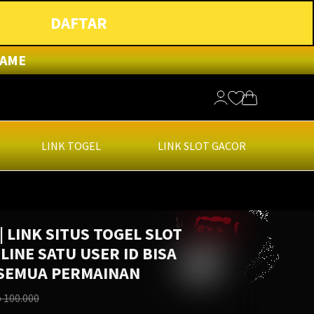
DAFTAR
GAME
LINK TOGEL
LINK SLOT GACOR
 LINK SITUS TOGEL SLOT
INE SATU USER ID BISA
SEMUA PERMAINAN
 100.000