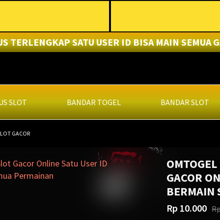
US TERLENGKAP SATU USER ID BISA MAIN SEMUA 
US SLOT
BANDAR TOGEL
BANDAR SLOT
SLOT GACOR
OMTOGEL |
GACOR ONL
BERMAIN 
Rp 10.000
Translation
Translation
Rp
missing:
missing: