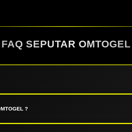
FAQ SEPUTAR OMTOGEL
ru yang membahas update permainan online, promo harian, per
i OMTOGEL ?
 seperti update permainan slot terbaru, pasaran togel popule