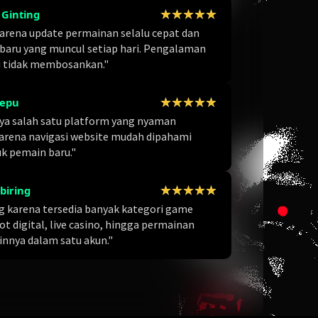
 Ginting
karena update permainan selalu cepat dan
 baru yang muncul setiap hari. Pengalaman
i tidak membosankan."
tepu
ya salah satu platform yang nyaman
arena navigasi website mudah dipahami
k pemain baru."
biring
g karena tersedia banyak kategori game
lot digital, live casino, hingga permainan
ainnya dalam satu akun."