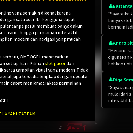
Bastanta
 online yang semakin dikenal karena
"Saya suka 
dengan satu user ID. Pengguna dapat
banyak slot
puler tanpa perlu membuat banyak akun
bermain jad
live casino, hingga permainan interaktif
ampilan modern dan navigasi yang mudah
Andro Si
"Menurut sa
ate terbaru, OMTOGEL menawarkan
digunakan k
n setiap hari. Pilihan
slot gacor
dari
bahkan untu
ik serta tampilan visual yang modern. Tidak
asional juga tersedia lengkap dengan update
Diga Sem
pemain dapat menikmati akses permainan
"Saya senan
mulai dari s
interaktif l
EL X YAKUZATEAM