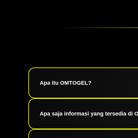
Apa itu OMTOGEL?
OMTOGEL merupakan halaman informasi terba
menarik seputar dunia hiburan online 2026.
Apa saja informasi yang tersedia d
Pengguna dapat menemukan berbagai informasi