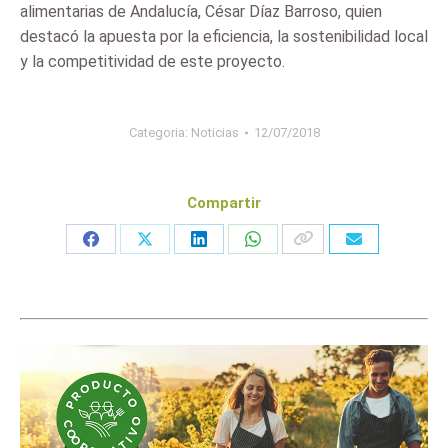
alimentarias de Andalucía, César Díaz Barroso, quien
destacó la apuesta por la eficiencia, la sostenibilidad local
y la competitividad de este proyecto.
Categoria:
Noticias
12/07/2018
Compartir
Share
Share
Share
Share
on
on
on
on
Facebook
X
LinkedIn
WhatsApp