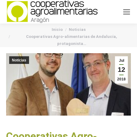
You are here:
Inicio
Noticias
Cooperativas Agro-alimentarias de Andalucía,
protagonista…
Noticias
Jul
12
2018
Cooperativas Agro-