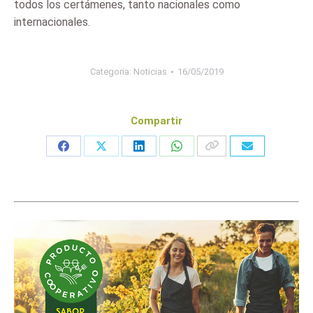
todos los certámenes, tanto nacionales como
internacionales.
Categoria:
Noticias
16/05/2019
Compartir
Share
Share
Share
Share
on
on
on
on
Facebook
X
LinkedIn
WhatsApp