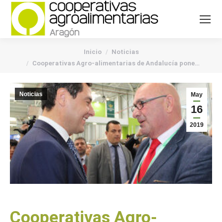
You are here:
Inicio
Noticias
Cooperativas Agro-alimentarias de Andalucía pone…
Noticias
May
16
2019
Cooperativas Agro-