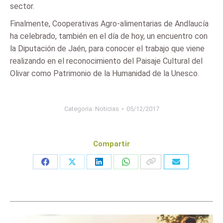
sector.
Finalmente, Cooperativas Agro-alimentarias de Andlaucía
ha celebrado, también en el día de hoy, un encuentro con
la Diputación de Jaén, para conocer el trabajo que viene
realizando en el reconocimiento del Paisaje Cultural del
Olivar como Patrimonio de la Humanidad de la Unesco.
Categoria:
Noticias
05/12/2017
Compartir
Share
Share
Share
Share
on
on
on
on
Facebook
X
LinkedIn
WhatsApp