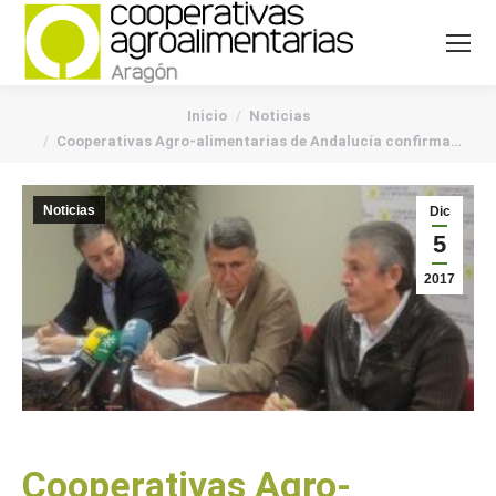
You are here:
Inicio
Noticias
Cooperativas Agro-alimentarias de Andalucía confirma…
Noticias
Dic
5
2017
Cooperativas Agro-