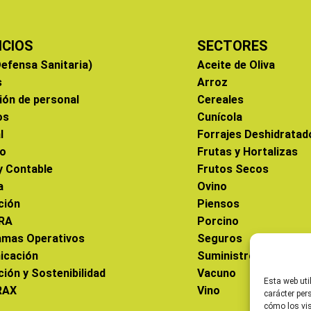
ICIOS
SECTORES
efensa Sanitaria)
Aceite de Oliva
s
Arroz
ión de personal
Cereales
os
Cunícola
l
Forrajes Deshidratad
co
Frutas y Hortalizas
 y Contable
Frutos Secos
a
Ovino
ción
Piensos
RA
Porcino
amas Operativos
Seguros
icación
Suministros
ción y Sostenibilidad
Vacuno
Esta web uti
RAX
Vino
carácter per
cómo los vis