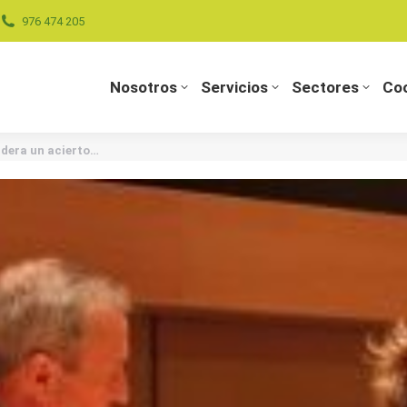
976 474 205
Nosotros
Servicios
Sectores
Coo
Nosotros
Servicios
Sectores
Coo
idera un acierto…