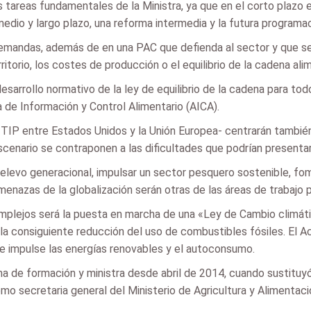
s tareas fundamentales de la Ministra, ya que en el corto plazo
 medio y largo plazo, una reforma intermedia y la futura program
 demandas, además de en una PAC que defienda al sector y que s
ritorio, los costes de producción o el equilibrio de la cadena alim
esarrollo normativo de la ley de equilibrio de la cadena para tod
a de Información y Control Alimentario (AICA).
IP entre Estados Unidos y la Unión Europea- centrarán también e
scenario se contraponen a las dificultades que podrían presenta
relevo generacional, impulsar un sector pesquero sostenible, fom
amenazas de la globalización serán otras de las áreas de trabajo p
plejos será la puesta en marcha de una «Ley de Cambio climáti
a consiguiente reducción del uso de combustibles fósiles. El Ac
ue impulse las energías renovables y el autoconsumo.
oma de formación y ministra desde abril de 2014, cuando sustituy
o secretaria general del Ministerio de Agricultura y Alimentaci