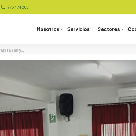
976 474 205
Nosotros
Servicios
Sectores
Coo
Nosotros
Servicios
Sectores
Coo
CaixaBank y…