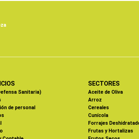
oza
ICIOS
SECTORES
efensa Sanitaria)
Aceite de Oliva
s
Arroz
ión de personal
Cereales
os
Cunícola
l
Forrajes Deshidratad
co
Frutas y Hortalizas
 y Contable
Frutos Secos