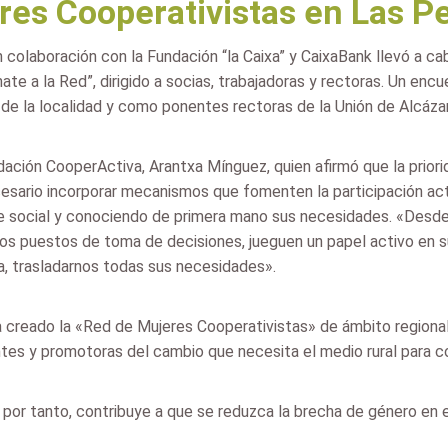
res Cooperativistas en Las P
 colaboración con la Fundación “la Caixa” y CaixaBank llevó a ca
ate a la Red”, dirigido a socias, trabajadoras y rectoras. Un enc
o de la localidad y como ponentes rectoras de la Unión de Alcá
dación CooperActiva, Arantxa Mínguez, quien afirmó que la priorid
cesario incorporar mecanismos que fomenten la participación ac
social y conociendo de primera mano sus necesidades. «Desde 
 los puestos de toma de decisiones, jueguen un papel activo en
a, trasladarnos todas sus necesidades».
 creado la «Red de Mujeres Cooperativistas» de ámbito regional
ntes y promotoras del cambio que necesita el medio rural para c
y, por tanto, contribuye a que se reduzca la brecha de género en