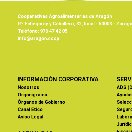
Cooperativas Agroalimentarias de Aragón
P.º Echegaray y Caballero, 32, local - 50003 - Zarag
Teléfono: 976 47 42 05
info@aragon.coop
INFORMACIÓN CORPORATIVA
SERV
Nosotros
ADS (D
Organigrama
Ayuda
Órganos de Gobierno
Selecc
Canal Ético
Segur
Aviso Legal
Labora
Jurídi
Fiscal