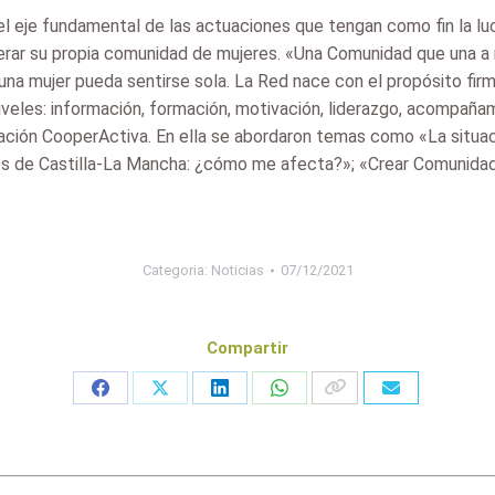
l eje fundamental de las actuaciones que tengan como fin la lu
erar su propia comunidad de mujeres. «Una Comunidad que una a
una mujer pueda sentirse sola. La Red nace con el propósito fir
niveles: información, formación, motivación, liderazgo, acompañ
ación CooperActiva. En ella se abordaron temas como «La situaci
les de Castilla-La Mancha: ¿cómo me afecta?»; «Crear Comunidad
Categoria:
Noticias
07/12/2021
Compartir
Share
Share
Share
Share
on
on
on
on
Facebook
X
LinkedIn
WhatsApp