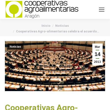
You are here:
Inicio
Noticias
Cooperativas Agro-alimentarias celebra el acuerdo…
Noticias
Mar
14
2013
Cooperativas Agro-