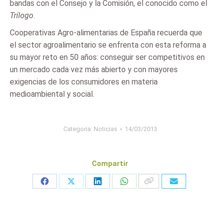
bandas con el Consejo y la Comisión, el conocido como el
Trílogo
.
Cooperativas Agro-alimentarias de España recuerda que
el sector agroalimentario se enfrenta con esta reforma a
su mayor reto en 50 años: conseguir ser competitivos en
un mercado cada vez más abierto y con mayores
exigencias de los consumidores en materia
medioambiental y social.
Categoria:
Noticias
14/03/2013
Compartir
Share
Share
Share
Share
on
on
on
on
Facebook
X
LinkedIn
WhatsApp