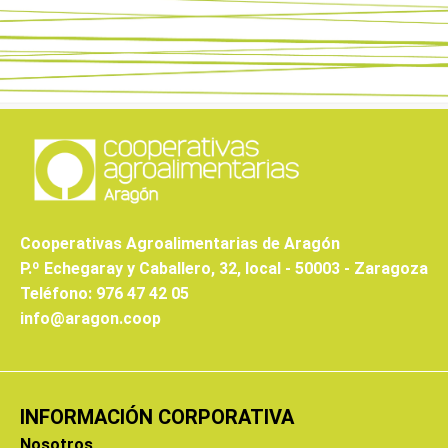
Cooperativas Agroalimentarias de Aragón
P.º Echegaray y Caballero, 32, local - 50003 - Zaragoza
Teléfono: 976 47 42 05
info@aragon.coop
INFORMACIÓN CORPORATIVA
Nosotros