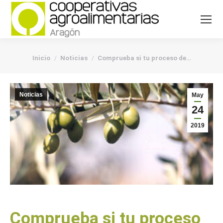
You are here:
Inicio
Noticias
Comprueba si tu proceso de…
Noticias
May
24
2019
Comprueba si tu proceso