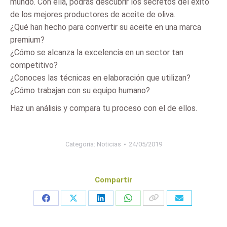
mundo. Con ella, podrás descubrir los secretos del éxito
de los mejores productores de aceite de oliva.
¿Qué han hecho para convertir su aceite en una marca
premium?
¿Cómo se alcanza la excelencia en un sector tan
competitivo?
¿Conoces las técnicas en elaboración que utilizan?
¿Cómo trabajan con su equipo humano?
Haz un análisis y compara tu proceso con el de ellos.
Categoria:
Noticias
24/05/2019
Compartir
Share
Share
Share
Share
on
on
on
on