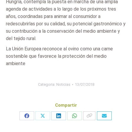
Hungría, contempla la puesta en marcha de una amplia
agenda de actividades a lo largo de los próximos tres
años, coordinadas para animar al consumidor a
redescubrirlas por su calidad, su potencial gastronómico y
su contribución a la conservación del medio ambiente y
del tejido rural.
La Unión Europea reconoce al ovino como una carne
sostenible que favorece la protección del medio
ambiente
Categoria:
Noticias
13/07/2018
Compartir
Share
Share
Share
Share
on
on
on
on