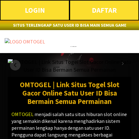
LOGIN
DAFTAR
SITUS TERLENGKAP SATU USER ID BISA MAIN SEMUA GAME
OMTOGEL | Link Situs Togel Slot
Gacor Online Satu User ID Bisa
Bermain Semua Permainan
OMTOGEL
menjadi salah satu situs hiburan slot online
yang semakin dikenal karena menghadirkan sistem
permainan lengkap hanya dengan satu user ID.
Pengguna dapat langsung mengakses berbagai