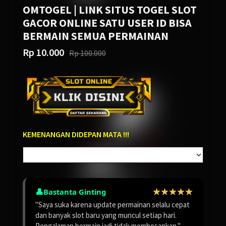
OMTOGEL | LINK SITUS TOGEL SLOT
GACOR ONLINE SATU USER ID BISA
BERMAIN SEMUA PERMAINAN
Rp 10.000
Translation
Translation
Rp 100.000
missing:
missing:
en.products.general.regular_price
en.products.general.sale_price
KEMENANGAN DIDEPAN MATA !!!
Bastanta Ginting
"Saya suka karena update permainan selalu cepat
dan banyak slot baru yang muncul setiap hari.
Pengalaman bermain jadi tidak membosankan."