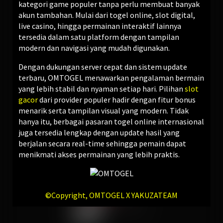
kategori game populer tanpa perlu membuat banyak
akun tambahan. Mulai dari togel online, slot digital,
live casino, hingga permainan interaktif lainnya
tersedia dalam satu platform dengan tampilan
modern dan navigasi yang mudah digunakan.
Dengan dukungan server cepat dan sistem update
terbaru, OMTOGEL menawarkan pengalaman bermain
yang lebih stabil dan nyaman setiap hari. Pilihan
slot
gacor
dari provider populer hadir dengan fitur bonus
menarik serta tampilan visual yang modern. Tidak
hanya itu, berbagai pasaran togel online internasional
juga tersedia lengkap dengan update hasil yang
berjalan secara real-time sehingga pemain dapat
menikmati akses permainan yang lebih praktis.
©Copyright, OMTOGEL X YAKUZATEAM