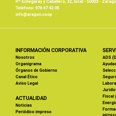
P.º Echegaray y Caballero, 32, local - 50003 - Zarag
Teléfono: 976 47 42 05
info@aragon.coop
INFORMACIÓN CORPORATIVA
SERV
Nosotros
ADS (D
Organigrama
Ayuda
Órganos de Gobierno
Selecc
Canal Ético
Segur
Aviso Legal
Labora
Jurídi
Fiscal
ACTUALIDAD
Energí
Noticias
Forma
Periódico impreso
REDFA