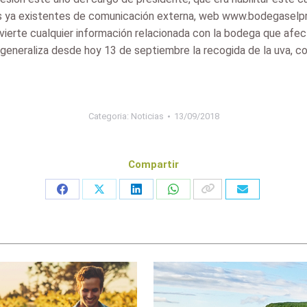
s ya existentes de comunicación externa, web www.bodegaselpro
ierte cualquier información relacionada con la bodega que afect
 generaliza desde hoy 13 de septiembre la recogida de la uva, co
Categoria:
Noticias
13/09/2018
Compartir
Share
Share
Share
Share
on
on
on
on
Facebook
X
LinkedIn
WhatsApp