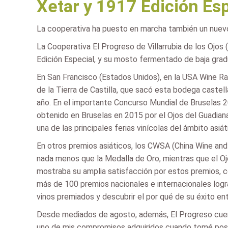
Xetar y 1917 Edición Esp
La cooperativa ha puesto en marcha también un nuevo
La Cooperativa El Progreso de Villarrubia de los Ojos 
Edición Especial, y su mosto fermentado de baja gradu
En San Francisco (Estados Unidos), en la USA Wine Rat
de la Tierra de Castilla, que sacó esta bodega caste
año. En el importante Concurso Mundial de Bruselas 20
obtenido en Bruselas en 2015 por el Ojos del Guadian
una de las principales ferias vinícolas del ámbito asiát
En otros premios asiáticos, los CWSA (China Wine and 
nada menos que la Medalla de Oro, mientras que el Oj
mostraba su amplia satisfacción por estos premios, 
más de 100 premios nacionales e internacionales logr
vinos premiados y descubrir el por qué de su éxito en
Desde mediados de agosto, además, El Progreso cuent
uno de mis compromisos adquiridos cuando tomé posesi