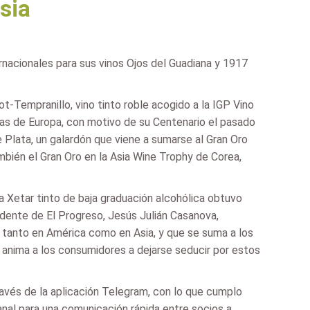
sia
acionales para sus vinos Ojos del Guadiana y 1917
-Tempranillo, vino tinto roble acogido a la IGP Vino
ras de Europa, con motivo de su Centenario el pasado
e Plata, un galardón que viene a sumarse al Gran Oro
bién el Gran Oro en la Asia Wine Trophy de Corea,
 Xetar tinto de baja graduación alcohólica obtuvo
idente de El Progreso, Jesús Julián Casanova,
, tanto en América como en Asia, y que se suma a los
anima a los consumidores a dejarse seducir por estos
vés de la aplicación Telegram, con lo que cumplo
nal para una comunicación rápida entre socios a