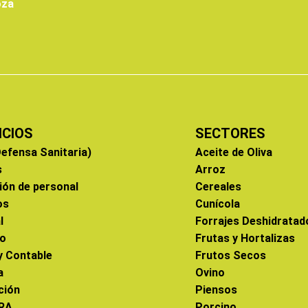
oza
ICIOS
SECTORES
efensa Sanitaria)
Aceite de Oliva
s
Arroz
ión de personal
Cereales
os
Cunícola
l
Forrajes Deshidratad
co
Frutas y Hortalizas
 y Contable
Frutos Secos
a
Ovino
ción
Piensos
RA
Porcino