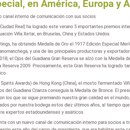
ecial, en América, Europa y A
 canal interno de comunicación con sus socios.
(Ciudad Real) ha logrado este verano 5 importantes premios intern
ación Viña Xetar, en Bruselas, China y Estados Unidos.
ings, ha obtenido Medalla de Oro el 1917 Edición Especial Merlot
llanomanchega, y una de las principales productoras y exportado
18, el Ojos del Guadiana Gran Reserva se alzó con la Medalla d
a Reserva 2009. Precisamente, este Gran Reserva ha logrado tam
ico.
Spirits Awards) de Hong Kong (China), el mosto fermentado Viña
os del Guadiana Crianza conseguía la Medalla de Bronce. El pres
con los que se sigue premiando nuestra gran calidad en el mundo
ados por nuestra bodega estos diez últimos años, al tiempo que 
tre expertos estadounidenses y asiáticos.
a con un nuevo canal de comunicación interno para socios a tra
ón este año del cargo de presidente, que era habilitar este ca