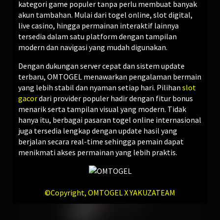
kategori game populer tanpa perlu membuat banyak
akun tambahan. Mulai dari togel online, slot digital,
live casino, hingga permainan interaktif lainnya
tersedia dalam satu platform dengan tampilan
modern dan navigasi yang mudah digunakan.
Dengan dukungan server cepat dan sistem update
terbaru, OMTOGEL menawarkan pengalaman bermain
yang lebih stabil dan nyaman setiap hari. Pilihan
slot
gacor
dari provider populer hadir dengan fitur bonus
menarik serta tampilan visual yang modern. Tidak
hanya itu, berbagai pasaran togel online internasional
juga tersedia lengkap dengan update hasil yang
berjalan secara real-time sehingga pemain dapat
menikmati akses permainan yang lebih praktis.
©Copyright, OMTOGEL X YAKUZATEAM