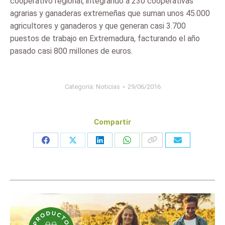
cooperativo regional, integrando a 230 cooperativas
agrarias y ganaderas extremeñas que suman unos 45.000
agricultores y ganaderos y que generan casi 3.700
puestos de trabajo en Extremadura, facturando el año
pasado casi 800 millones de euros.
Categoria:
Noticias
29/06/2016
Compartir
Share
Share
Share
Share
on
on
on
on
Facebook
X
LinkedIn
WhatsApp