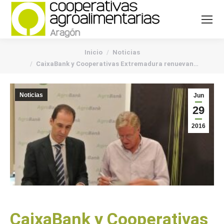
You are here:
Inicio
Noticias
CaixaBank y Cooperativas Extremadura renuevan…
Noticias
Jun
29
2016
CaixaBank y Cooperativas