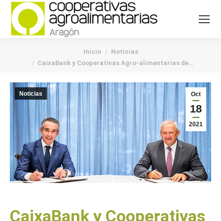
You are here:
Inicio
Noticias
CaixaBank y Cooperativas Agro-alimentarias de…
Noticias
Oct
18
2021
CaixaBank y Cooperativas