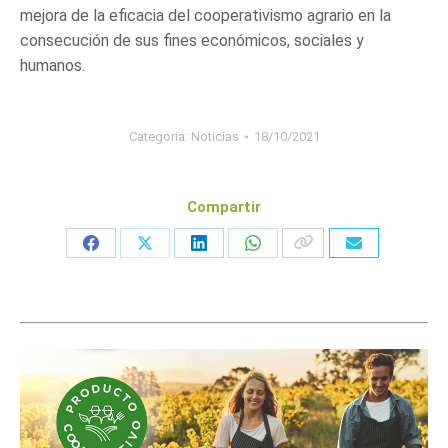
mejora de la eficacia del cooperativismo agrario en la
consecución de sus fines económicos, sociales y
humanos.
Categoria:
Noticias
18/10/2021
Compartir
Share
Share
Share
Share
on
on
on
on
Facebook
X
LinkedIn
WhatsApp