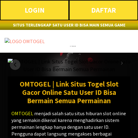
LOGIN
DAFTAR
SITUS TERLENGKAP SATU USER ID BISA MAIN SEMUA GAME
OMTOGEL | Link Situs Togel Slot
Gacor Online Satu User ID Bisa
Bermain Semua Permainan
OMTOGEL
menjadi salah satu situs hiburan slot online
yang semakin dikenal karena menghadirkan sistem
permainan lengkap hanya dengan satu user ID.
Pengguna dapat langsung mengakses berbagai