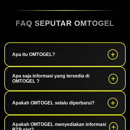
FAQ SEPUTAR OMTOGEL
Apa itu OMTOGEL?
OMTOGEL merupakan halaman informasi terbaru
Apa saja informasi yang tersedia di
yang membahas update permainan online, promo
OMTOGEL ?
harian, perkembangan slot digital, hingga informasi
Pengguna dapat menemukan berbagai informasi
menarik seputar dunia hiburan online 2026.
Apakah OMTOGEL selalu diperbarui?
seperti update permainan slot terbaru, pasaran
togel populer, event mingguan, promo spesial,
Ya, halaman berita dan informasi di OMTOGEL
serta berita terbaru terkait perkembangan platform
Apakah OMTOGEL menyediakan informasi
diperbarui secara berkala agar pengguna dapat
RTP slot?