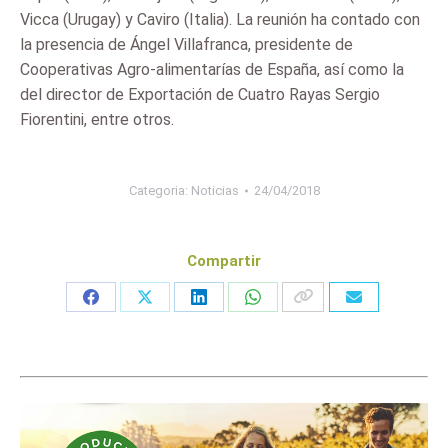
Vicca (Urugay) y Caviro (Italia). La reunión ha contado con
la presencia de Ángel Villafranca, presidente de
Cooperativas Agro-alimentarías de España, así como la
del director de Exportación de Cuatro Rayas Sergio
Fiorentini, entre otros.
Categoria:
Noticias
24/04/2018
Compartir
Share
Share
Share
Share
on
on
on
on
Facebook
X
LinkedIn
WhatsApp