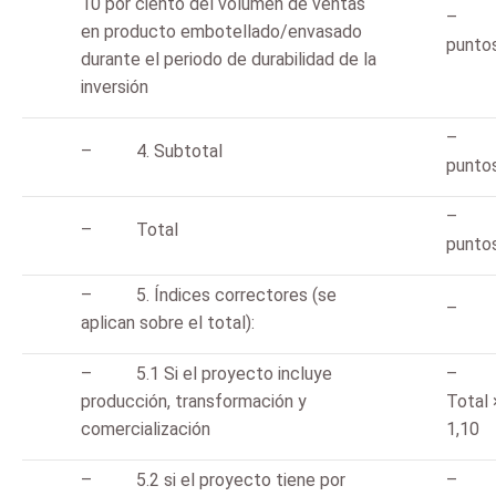
10 por ciento del volumen de ventas
– 
en producto embotellado/envasado
punto
durante el periodo de durabilidad de la
inversión
– 
– 4. Subtotal
punto
– 
– Total
punto
– 5. Índices correctores (se
aplican sobre el total):
– 5.1 Si el proyecto incluye
producción, transformación y
Total 
comercialización
1,10
– 5.2 si el proyecto tiene por