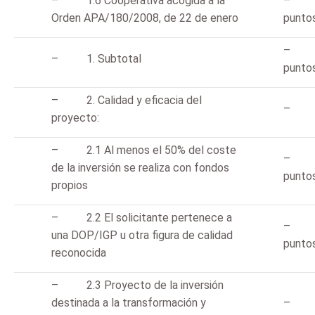
– 1.6 Cooperativa acogida a la
– 
Orden APA/180/2008, de 22 de enero
punto
– 
– 1. Subtotal
punto
– 2. Calidad y eficacia del
proyecto:
– 2.1 Al menos el 50% del coste
– 
de la inversión se realiza con fondos
punto
propios
– 2.2 El solicitante pertenece a
– 
una DOP/IGP u otra figura de calidad
punto
reconocida
– 2.3 Proyecto de la inversión
destinada a la transformación y
– 