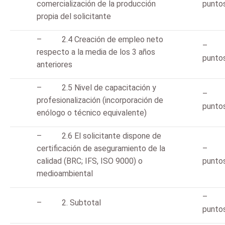
comercialización de la producción
punto
propia del solicitante
– 2.4 Creación de empleo neto
– 
respecto a la media de los 3 años
punto
anteriores
– 2.5 Nivel de capacitación y
– 
profesionalización (incorporación de
punto
enólogo o técnico equivalente)
– 2.6 El solicitante dispone de
certificación de aseguramiento de la
– 
calidad (BRC; IFS, ISO 9000) o
punto
medioambiental
– 
– 2. Subtotal
punto