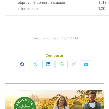
objetivo la comercialización
Total 
internacional
1,20
Categoria:
Noticias
16/01/2014
Compartir
Share
Share
Share
Share
on
on
on
on
Facebook
X
LinkedIn
WhatsApp