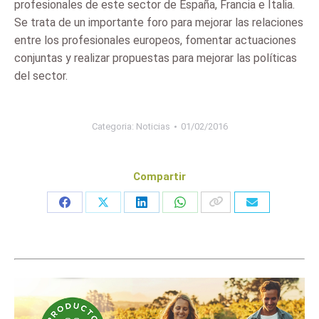
profesionales de este sector de España, Francia e Italia.
Se trata de un importante foro para mejorar las relaciones
entre los profesionales europeos, fomentar actuaciones
conjuntas y realizar propuestas para mejorar las políticas
del sector.
Categoria:
Noticias
01/02/2016
Compartir
Share
Share
Share
Share
on
on
on
on
Facebook
X
LinkedIn
WhatsApp