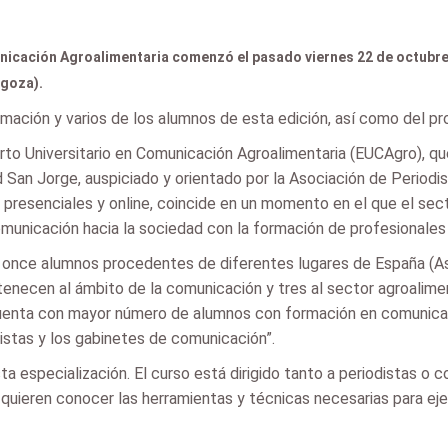
unicación Agroalimentaria comenzó el pasado viernes 22 de octubre
agoza).
mación y varios de los alumnos de esta edición, así como del pr
rto Universitario en Comunicación Agroalimentaria (EUCAgro), que
d San Jorge, auspiciado y orientado por la Asociación de Periodi
presenciales y online, coincide en un momento en el que el sec
municación hacia la sociedad con la formación de profesionales
e once alumnos procedentes de diferentes lugares de España (Ast
enecen al ámbito de la comunicación y tres al sector agroalimenta
uenta con mayor número de alumnos con formación en comunicaci
distas y los gabinetes de comunicación”.
a especialización. El curso está dirigido tanto a periodistas o 
quieren conocer las herramientas y técnicas necesarias para eje