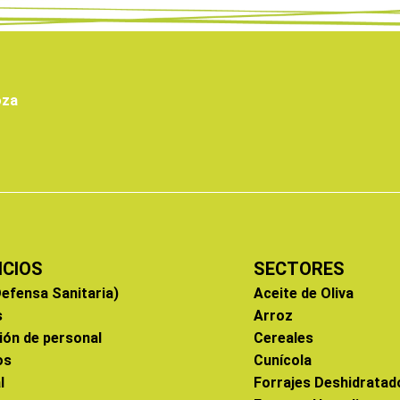
oza
ICIOS
SECTORES
efensa Sanitaria)
Aceite de Oliva
s
Arroz
ión de personal
Cereales
os
Cunícola
l
Forrajes Deshidratad