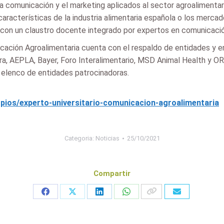
la comunicación y el marketing aplicados al sector agroalimenta
características de la industria alimentaria española o los merc
 con un claustro docente integrado por expertos en comunicación
icación Agroalimentaria cuenta con el respaldo de entidades y 
ra, AEPLA, Bayer, Foro Interalimentario, MSD Animal Health y OR
e elenco de entidades patrocinadoras.
opios/experto-universitario-comunicacion-agroalimentaria
Categoria:
Noticias
25/10/2021
Compartir
Share
Share
Share
Share
on
on
on
on