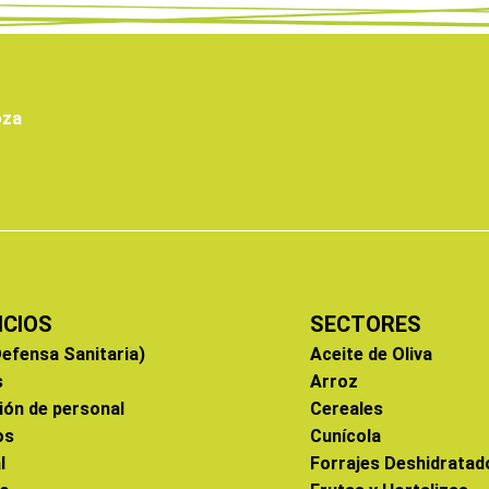
oza
ICIOS
SECTORES
efensa Sanitaria)
Aceite de Oliva
s
Arroz
ión de personal
Cereales
os
Cunícola
l
Forrajes Deshidratad