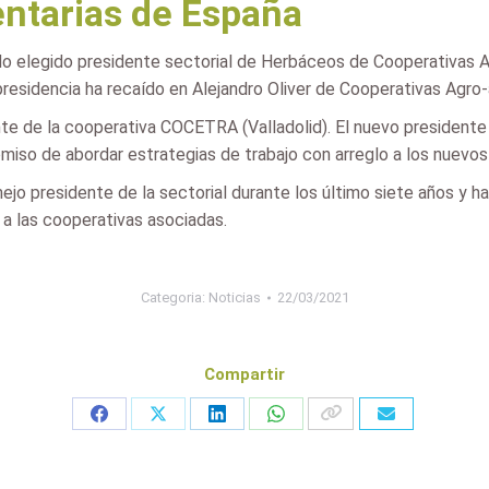
ntarias de España
 elegido presidente sectorial de Herbáceos de Cooperativas Ag
residencia ha recaído en Alejandro Oliver de Cooperativas Agro-
te de la cooperativa COCETRA (Valladolid). El nuevo presidente a
iso de abordar estrategias de trabajo con arreglo a los nuevos
jo presidente de la sectorial durante los último siete años y ha 
 a las cooperativas asociadas.
Categoria:
Noticias
22/03/2021
Compartir
Share
Share
Share
Share
on
on
on
on