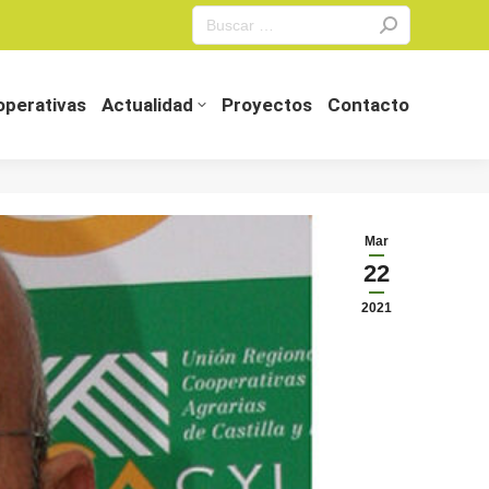
Search:
perativas
Actualidad
Proyectos
Contacto
perativas
Actualidad
Proyectos
Contacto
Mar
22
2021