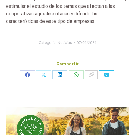
estimular el estudio de los temas que afectan a las
cooperativas agroalimentarias y difundir las
características de este tipo de empresas.
Categoria:
Noticias
07/06/2021
Compartir
Share
Share
Share
Share
on
on
on
on
Facebook
X
LinkedIn
WhatsApp