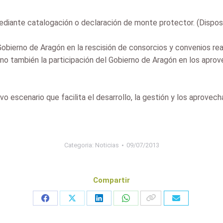
diante catalogación o declaración de monte protector. (Disposic
Gobierno de Aragón en la rescisión de consorcios y convenios rea
ino también la participación del Gobierno de Aragón en los apro
o escenario que facilita el desarrollo, la gestión y los aprove
Categoria:
Noticias
09/07/2013
Compartir
Share
Share
Share
Share
on
on
on
on