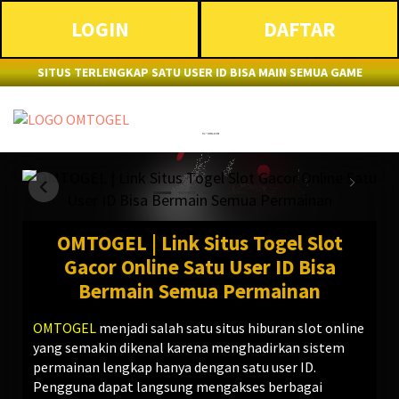
LOGIN
DAFTAR
SITUS TERLENGKAP SATU USER ID BISA MAIN SEMUA GAME
OMTOGEL | Link Situs Togel Slot
Gacor Online Satu User ID Bisa
Bermain Semua Permainan
OMTOGEL
menjadi salah satu situs hiburan slot online
yang semakin dikenal karena menghadirkan sistem
permainan lengkap hanya dengan satu user ID.
Pengguna dapat langsung mengakses berbagai