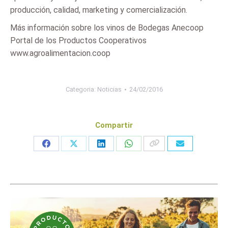
producción, calidad, marketing y comercialización.
Más información sobre los vinos de Bodegas Anecoop
Portal de los Productos Cooperativos
www.agroalimentacion.coop
Categoria:
Noticias
24/02/2016
Compartir
Share
Share
Share
Share
on
on
on
on
Facebook
X
LinkedIn
WhatsApp