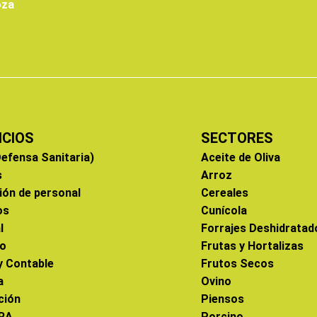
oza
ICIOS
SECTORES
efensa Sanitaria)
Aceite de Oliva
s
Arroz
ión de personal
Cereales
os
Cunícola
l
Forrajes Deshidratad
co
Frutas y Hortalizas
 y Contable
Frutos Secos
a
Ovino
ción
Piensos
RA
Porcino