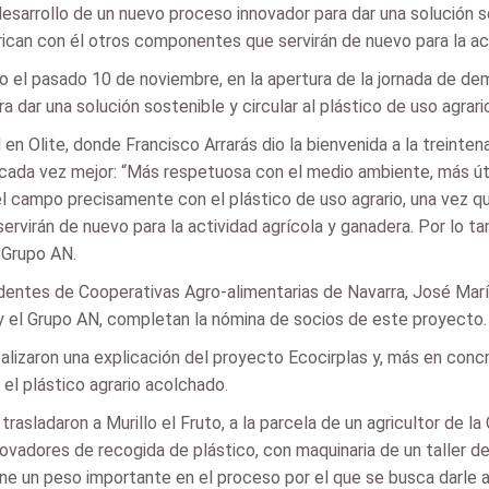
desarrollo de un nuevo proceso innovador para dar una solución so
brican con él otros componentes que servirán de nuevo para la ac
no el pasado 10 de noviembre, en la apertura de la jornada de de
 dar una solución sostenible y circular al plástico de uso agrari
en Olite, donde Francisco Arrarás dio la bienvenida a la treinte
cada vez mejor: “Más respetuosa con el medio ambiente, más útil 
campo precisamente con el plástico de uso agrario, una vez que 
ervirán de nuevo para la actividad agrícola y ganadera. Por lo t
l Grupo AN.
sidentes de Cooperativas Agro-alimentarias de Navarra, José María
 y el Grupo AN, completan la nómina de socios de este proyecto.
lizaron una explicación del proyecto Ecocirplas y, más en concre
r el plástico agrario acolchado.
rasladaron a Murillo el Fruto, a la parcela de un agricultor de la
novadores de recogida de plástico, con maquinaria de un taller d
ene un peso importante en el proceso por el que se busca darle a 