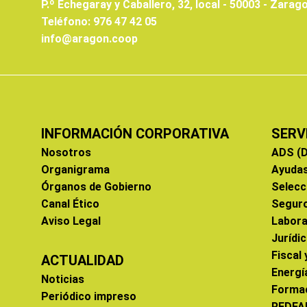
P.º Echegaray y Caballero, 32, local - 50003 - Zarag
Teléfono: 976 47 42 05
info@aragon.coop
INFORMACIÓN CORPORATIVA
SERV
Nosotros
ADS (D
Organigrama
Ayuda
Órganos de Gobierno
Selecc
Canal Ético
Segur
Aviso Legal
Labora
Jurídi
Fiscal
ACTUALIDAD
Energí
Noticias
Forma
Periódico impreso
REDFA