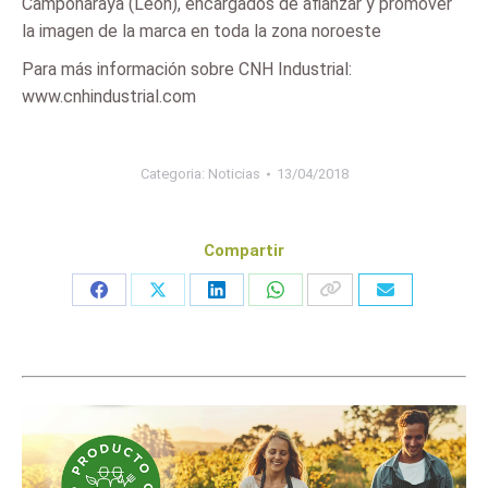
Camponaraya (León), encargados de afianzar y promover
la imagen de la marca en toda la zona noroeste
Para más información sobre CNH Industrial:
www.cnhindustrial.com
Categoria:
Noticias
13/04/2018
Compartir
Share
Share
Share
Share
on
on
on
on
Facebook
X
LinkedIn
WhatsApp