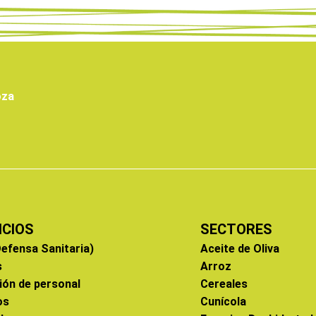
oza
ICIOS
SECTORES
efensa Sanitaria)
Aceite de Oliva
s
Arroz
ión de personal
Cereales
os
Cunícola