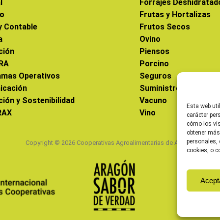
l
Forrajes Deshidratad
co
Frutas y Hortalizas
 y Contable
Frutos Secos
a
Ovino
ción
Piensos
RA
Porcino
amas Operativos
Seguros
icación
Suministros
ción y Sostenibilidad
Vacuno
Esta web uti
RAX
Vino
carácter per
cómo los vis
obtener más
personales, 
Copyright © 2026 Cooperativas Agroalimentarias de Aragón
cookies, o c
Acept