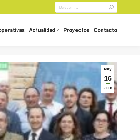
Search:
perativas
Actualidad
Proyectos
Contacto
perativas
Actualidad
Proyectos
Contacto
May
16
2018