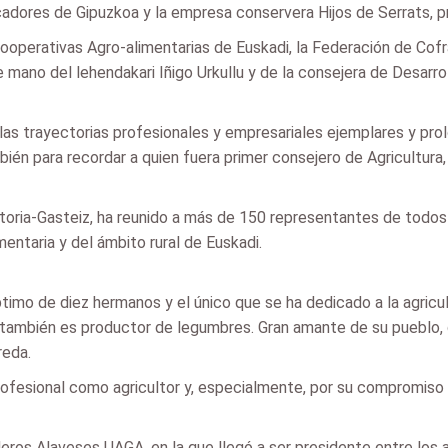
adores de Gipuzkoa y la empresa conservera Hijos de Serrats, p
ooperativas Agro-alimentarias de Euskadi, la Federación de Co
 mano del lehendakari Iñigo Urkullu y de la consejera de Desarr
as trayectorias profesionales y empresariales ejemplares y prol
bién para recordar a quien fuera primer consejero de Agricultura
itoria-Gasteiz, ha reunido a más de 150 representantes de todos
mentaria y del ámbito rural de Euskadi.
imo de diez hermanos y el único que se ha dedicado a la agricult
 y también es productor de legumbres. Gran amante de su pueblo, 
reda.
profesional como agricultor y, especialmente, por su compromiso
aderos Alaveses UAGA, en la que llegó a ser presidente entre los 