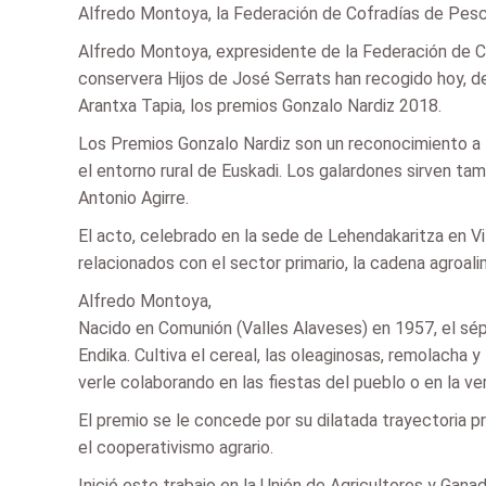
Alfredo Montoya, la Federación de Cofradías de Pesc
Alfredo Montoya, expresidente de la Federación de C
conservera Hijos de José Serrats han recogido hoy, de
Arantxa Tapia, los premios Gonzalo Nardiz 2018.
Los Premios Gonzalo Nardiz son un reconocimiento a l
el entorno rural de Euskadi. Los galardones sirven tam
Antonio Agirre.
El acto, celebrado en la sede de Lehendakaritza en V
relacionados con el sector primario, la cadena agroali
Alfredo Montoya,
Nacido en Comunión (Valles Alaveses) en 1957, el sépt
Endika. Cultiva el cereal, las oleaginosas, remolacha
verle colaborando en las fiestas del pueblo o en la ve
El premio se le concede por su dilatada trayectoria 
el cooperativismo agrario.
Inició este trabajo en la Unión de Agricultores y Gan