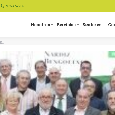
976 474 205
Nosotros
Servicios
Sectores
Coo
Nosotros
Servicios
Sectores
Coo
AE,…