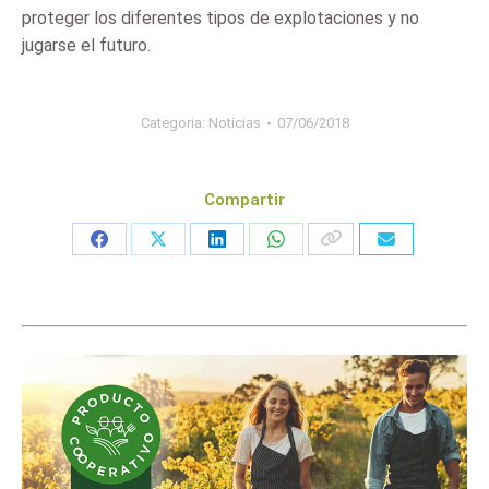
proteger los diferentes tipos de explotaciones y no
jugarse el futuro.
Categoria:
Noticias
07/06/2018
Compartir
Share
Share
Share
Share
on
on
on
on
Facebook
X
LinkedIn
WhatsApp