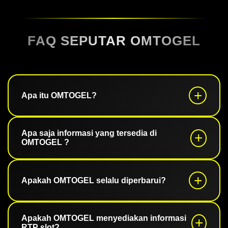
FAQ SEPUTAR OMTOGEL
Apa itu OMTOGEL?
OMTOGEL merupakan halaman informasi terbaru
Apa saja informasi yang tersedia di
yang membahas update permainan online, promo
OMTOGEL ?
harian, perkembangan slot digital, hingga informasi
Pengguna dapat menemukan berbagai informasi
menarik seputar dunia hiburan online 2026.
Apakah OMTOGEL selalu diperbarui?
seperti update permainan slot terbaru, pasaran
togel populer, event mingguan, promo spesial,
Ya, halaman berita dan informasi di OMTOGEL
serta berita terbaru terkait perkembangan platform
Apakah OMTOGEL menyediakan informasi
diperbarui secara berkala agar pengguna dapat
RTP slot?