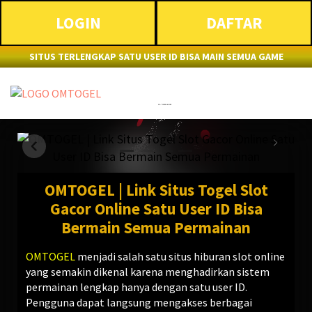
LOGIN
DAFTAR
SITUS TERLENGKAP SATU USER ID BISA MAIN SEMUA GAME
OMTOGEL | Link Situs Togel Slot
Gacor Online Satu User ID Bisa
Bermain Semua Permainan
OMTOGEL
menjadi salah satu situs hiburan slot online
yang semakin dikenal karena menghadirkan sistem
permainan lengkap hanya dengan satu user ID.
Pengguna dapat langsung mengakses berbagai