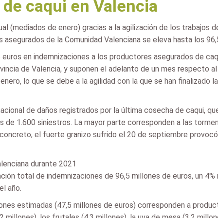
de caqui en Valencia
l (mediados de enero) gracias a la agilización de los trabajos d
 asegurados de la Comunidad Valenciana se eleva hasta los 96,5 
euros en indemnizaciones a los productores asegurados de caqui
vincia de Valencia, y suponen el adelanto de un mes respecto al 
ro, lo que se debe a la agilidad con la que se han finalizado las
cional de daños registrados por la última cosecha de caqui, que
más de 1.600 siniestros. La mayor parte corresponden a las torme
ncreto, el fuerte granizo sufrido el 20 de septiembre provocó
alenciana durante 2021
ión total de indemnizaciones de 96,5 millones de euros, un 4% m
el año.
ones estimadas (47,5 millones de euros) corresponden a product
 millones), los frutales (4,3 millones), la uva de mesa (3,2 millone