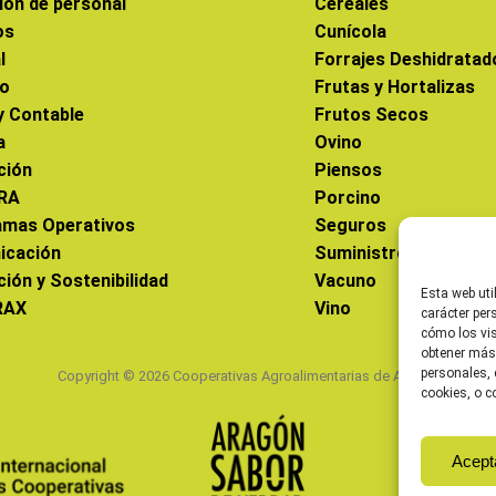
ión de personal
Cereales
os
Cunícola
l
Forrajes Deshidratad
co
Frutas y Hortalizas
 y Contable
Frutos Secos
a
Ovino
ción
Piensos
RA
Porcino
amas Operativos
Seguros
icación
Suministros
ción y Sostenibilidad
Vacuno
Esta web uti
RAX
Vino
carácter per
cómo los vis
obtener más
personales, 
Copyright © 2026 Cooperativas Agroalimentarias de Aragón
cookies, o c
Acept