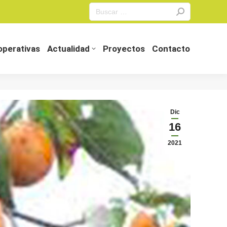
Search:
perativas
Actualidad
Proyectos
Contacto
perativas
Actualidad
Proyectos
Contacto
Dic
16
2021