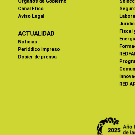
Órganos de Gobierno
Selecc
Canal Ético
Segur
Aviso Legal
Labora
Jurídi
Fiscal
ACTUALIDAD
Energí
Noticias
Forma
Periódico impreso
REDFA
Dosier de prensa
Progr
Comun
Innova
RED A