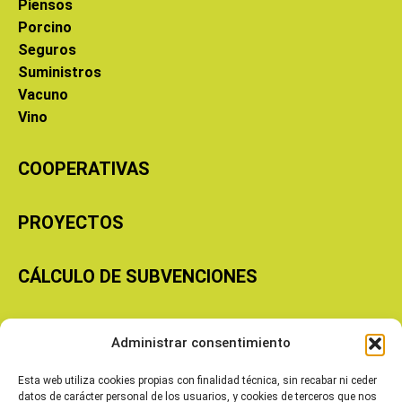
Piensos
Porcino
Seguros
Suministros
Vacuno
Vino
COOPERATIVAS
PROYECTOS
CÁLCULO DE SUBVENCIONES
Copyright © 2026 Cooperativas Agroalimentarias de Aragón
Administrar consentimiento
Esta web utiliza cookies propias con finalidad técnica, sin recabar ni ceder
datos de carácter personal de los usuarios, y cookies de terceros que nos