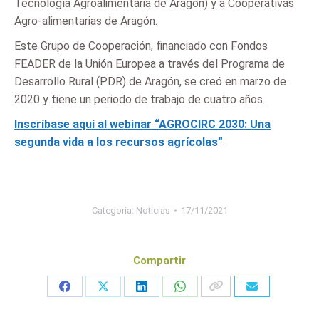
Tecnología Agroalimentaria de Aragón) y a Cooperativas
Agro-alimentarias de Aragón.
Este Grupo de Cooperación, financiado con Fondos
FEADER de la Unión Europea a través del Programa de
Desarrollo Rural (PDR) de Aragón, se creó en marzo de
2020 y tiene un periodo de trabajo de cuatro años.
Inscríbase aquí al webinar “AGROCIRC 2030: Una
segunda vida a los recursos agrícolas”
Categoria:
Noticias
17/11/2021
Compartir
Share
Share
Share
Share
on
on
on
on