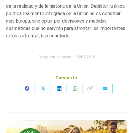
de la realidad y de la historia de la Unión. Debilitar la única
política realmente integrada en la Unión no es construir
más Europa, sino optar por decisiones y medidas
cosméticas que no servirán para afrontar los importantes
retos a afrontar, han concluido.
Categoria:
Noticias
09/07/2018
Compartir
Share
Share
Share
Share
on
on
on
on
Facebook
X
LinkedIn
WhatsApp