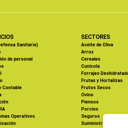
ICIOS
SECTORES
efensa Sanitaria)
Aceite de Oliva
s
Arroz
ión de personal
Cereales
os
Cunícola
l
Forrajes Deshidratad
co
Frutas y Hortalizas
 y Contable
Frutos Secos
a
Ovino
ción
Piensos
RA
Porcino
amas Operativos
Seguros
icación
Suministros