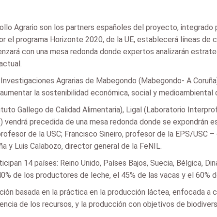
ollo Agrario son los partners españoles del proyecto, integrado
or el programa Horizonte 2020, de la UE, establecerá líneas de
nzará con una mesa redonda donde expertos analizarán estrateg
actual.
de Investigaciones Agrarias de Mabegondo (Mabegondo- A Coruña)
 aumentar la sostenibilidad económica, social y medioambiental 
tuto Gallego de Calidad Alimentaria), Ligal (Laboratorio Interpr
s) vendrá precedida de una mesa redonda donde se expondrán est
profesor de la USC; Francisco Sineiro, profesor de la EPS/USC 
a y Luis Calabozo, director general de la FeNIL.
ticipan 14 países: Reino Unido, Países Bajos, Suecia, Bélgica, Dinam
 40% de los productores de leche, el 45% de las vacas y el 60% 
ción basada en la práctica en la producción láctea, enfocada a cu
iencia de los recursos, y la producción con objetivos de biodivers