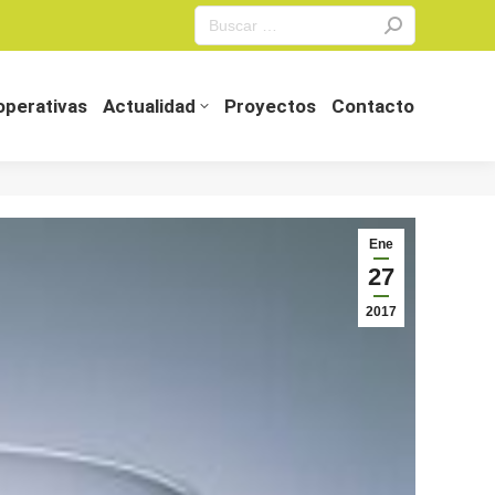
Search:
perativas
Actualidad
Proyectos
Contacto
perativas
Actualidad
Proyectos
Contacto
Ene
27
2017