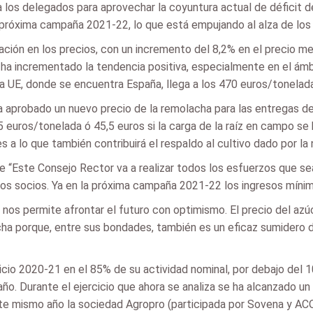
 los delegados para aprovechar la coyuntura actual de déficit d
 próxima campaña 2021-22, lo que está empujando al alza de los 
eración en los precios, con un incremento del 8,2% en el precio
ha incrementado la tendencia positiva, especialmente en el ámb
la UE, donde se encuentra España, llega a los 470 euros/tonelada
ya aprobado un nuevo precio de la remolacha para las entregas
45 euros/tonelada ó 45,5 euros si la carga de la raíz en campo se
s a lo que también contribuirá el respaldo al cultivo dado por l
“Este Consejo Rector va a realizar todos los esfuerzos que sea
 los socios. Ya en la próxima campaña 2021-22 los ingresos míni
nos permite afrontar el futuro con optimismo. El precio del az
cha porque, entre sus bondades, también es un eficaz sumidero d
icio 2020-21 en el 85% de su actividad nominal, por debajo del 1
ño. Durante el ejercicio que ahora se analiza se ha alcanzado u
te mismo año la sociedad Agropro (participada por Sovena y ACOR