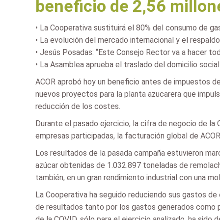
beneficio de 2,56 millon
• La Cooperativa sustituirá el 80% del consumo de ga
• La evolución del mercado internacional y el respal
• Jesús Posadas: “Este Consejo Rector va a hacer tod
• La Asamblea aprueba el traslado del domicilio social
ACOR aprobó hoy un beneficio antes de impuestos de 
nuevos proyectos para la planta azucarera que impulsa
reducción de los costes.
Durante el pasado ejercicio, la cifra de negocio de la
empresas participadas, la facturación global de ACOR
Los resultados de la pasada campaña estuvieron marc
azúcar obtenidas de 1.032.897 toneladas de remolacha
también, en un gran rendimiento industrial con una mo
La Cooperativa ha seguido reduciendo sus gastos de ex
de resultados tanto por los gastos generados como p
de la COVID, sólo para el ejercicio analizado, ha sido d