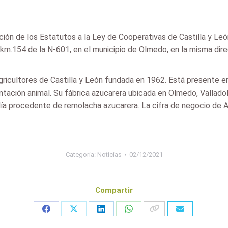
ación de los Estatutos a la Ley de Cooperativas de Castilla y Leó
 km.154 de la N-601, en el municipio de Olmedo, en la misma direc
ricultores de Castilla y León fundada en 1962. Está presente e
entación animal. Su fábrica azucarera ubicada en Olmedo, Vallad
día procedente de remolacha azucarera. La cifra de negocio de A
Categoria:
Noticias
02/12/2021
Compartir
Share
Share
Share
Share