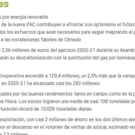
es
s por energía renovable
do de la nueva PAC contribuyen a afrontar con optimismo el futu
os los esfuerzos que sean necesarios para seguir mejorando el 
 a las instalaciones fabriles de Olmedo
2,56 millones de euros del ejercicio 2020-21 durante su Asamb
rán su descarbonización con la sustitución del gas por biomasa, 
 Cooperativa ascendió a 129,4 millones, un 2,5% más que la campañ
 en 2020-21 ha alcanzado casi los 283 millones.
ados por los buenos rendimientos tanto en campo como en la pr
 física. Los socios lograron una media de casi 108 toneladas p
lturación récord de 10.028 toneladas diarias.
plotación, con casi 2 millones de ahorro en los dos últimos eje
or el descenso en el volumen de ventas de azúcar, estimado en 
e 7,3 millones.