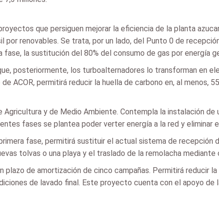
oyectos que persiguen mejorar la eficiencia de la planta azucar
il por renovables. Se trata, por un lado, del Punto 0 de recepci
ra fase, la sustitución del 80% del consumo de gas por energía 
r que, posteriormente, los turboalternadores lo transforman en e
 de ACOR, permitirá reducir la huella de carbono en, al menos, 
e Agricultura y de Medio Ambiente. Contempla la instalación de 
entes fases se plantea poder verter energía a la red y eliminar 
primera fase, permitirá sustituir el actual sistema de recepción d
as tolvas o una playa y el traslado de la remolacha mediante cin
un plazo de amortización de cinco campañas. Permitirá reducir la
ndiciones de lavado final. Este proyecto cuenta con el apoyo de 