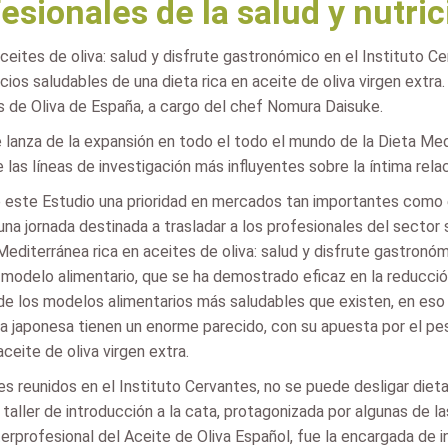
sionales de la salud y nutri
aceites de oliva: salud y disfrute gastronómico en el Instituto 
ios saludables de una dieta rica en aceite de oliva virgen extra.
s de Oliva de España, a cargo del chef Nomura Daisuke.
anza de la expansión en todo el todo el mundo de la Dieta Medite
e las líneas de investigación más influyentes sobre la íntima rela
 este Estudio una prioridad en mercados tan importantes como el
una jornada destinada a trasladar a los profesionales del sector 
a Mediterránea rica en aceites de oliva: salud y disfrute gastronó
e modelo alimentario, que se ha demostrado eficaz en la reducc
 de los modelos alimentarios más saludables que existen, en eso
 la japonesa tienen un enorme parecido, con su apuesta por el p
eite de oliva virgen extra.
s reunidos en el Instituto Cervantes, no se puede desligar dieta 
aller de introducción a la cata, protagonizada por algunas de la
erprofesional del Aceite de Oliva Español, fue la encargada de i