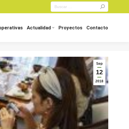
Search:
perativas
Actualidad
Proyectos
Contacto
perativas
Actualidad
Proyectos
Contacto
Sep
12
2018