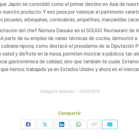
que Japón se consolidó como el primer destino en Asia de nuest
e nuestro producto. Y eso pasa por valorizar el patrimonio var
picuales, arbequinas, cornicabras, empeltres, manzanillas cacere
stración del chef Nomura Daisuke en el SOUGO Restaurant de la 
 partir de su empleo de varias técnicas de cocina, demostró a lo
ón culinaria nipona, como destacó el presidente de la Diputación 
en salud y disfrute en la mesa, permiten mostrar a públicos tan a
encia gastronómica de calidad, sino que también te cuida. Esta
la que hemos trabajado ya en Estados Unidos y ahora en el mercado
Categoria:
Noticias
12/09/2018
Compartir
Share
Share
Share
Share
on
on
on
on