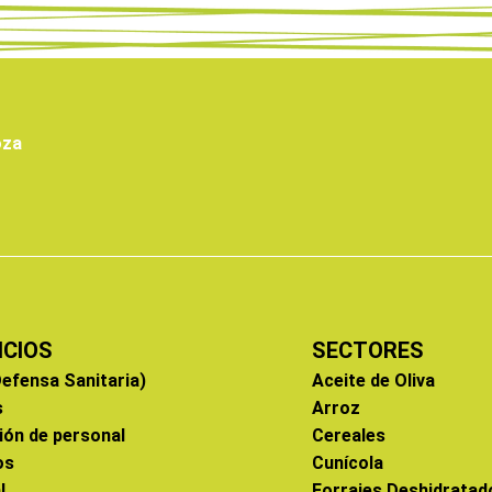
oza
ICIOS
SECTORES
efensa Sanitaria)
Aceite de Oliva
s
Arroz
ión de personal
Cereales
os
Cunícola
l
Forrajes Deshidratad