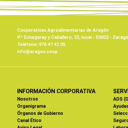
Cooperativas Agroalimentarias de Aragón
P.º Echegaray y Caballero, 32, local - 50003 - Zarag
Teléfono: 976 47 42 05
info@aragon.coop
INFORMACIÓN CORPORATIVA
SERV
Nosotros
ADS (D
Organigrama
Ayuda
Órganos de Gobierno
Selecc
Canal Ético
Segur
Aviso Legal
Labora