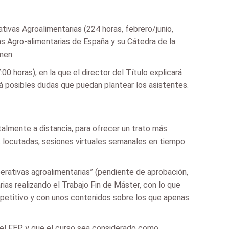
ativas Agroalimentarias (224 horas, febrero/junio,
as Agro-alimentarias de España y su Cátedra de la
imen
0 horas), en la que el director del Título explicará
á posibles dudas que puedan plantear los asistentes.
talmente a distancia, para ofrecer un trato más
t locutadas, sesiones virtuales semanales en tiempo
erativas agroalimentarias” (pendiente de aprobación,
as realizando el Trabajo Fin de Máster, con lo que
ompetitivo y con unos contenidos sobre los que apenas
on el FEP y que el curso sea considerado como