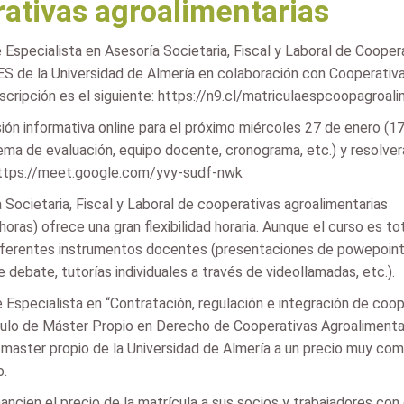
erativas agroalimentarias
e Especialista en Asesoría Societaria, Fiscal y Laboral de Cooper
DES de la Universidad de Almería en colaboración con Cooperativ
inscripción es el siguiente: https://n9.cl/matriculaespcoopagroal
ón informativa online para el próximo miércoles 27 de enero (17:0
ema de evaluación, equipo docente, cronograma, etc.) y resolver
e: https://meet.google.com/yvy-sudf-nwk
 Societaria, Fiscal y Laboral de cooperativas agroalimentarias
oras) ofrece una gran flexibilidad horaria. Aunque el curso es to
n diferentes instrumentos docentes (presentaciones de powepoin
e debate, tutorías individuales a través de videollamadas, etc.).
 Especialista en “Contratación, regulación e integración de coop
ulo de Máster Propio en Derecho de Cooperativas Agroalimentari
de master propio de la Universidad de Almería a un precio muy c
o.
inancien el precio de la matrícula a sus socios y trabajadores c