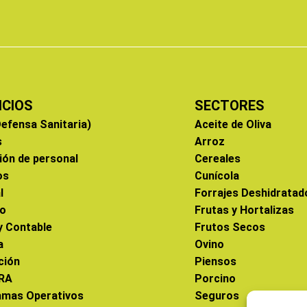
ICIOS
SECTORES
efensa Sanitaria)
Aceite de Oliva
s
Arroz
ión de personal
Cereales
os
Cunícola
l
Forrajes Deshidratad
co
Frutas y Hortalizas
 y Contable
Frutos Secos
a
Ovino
ción
Piensos
RA
Porcino
amas Operativos
Seguros