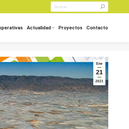
Search:
perativas
Actualidad
Proyectos
Contacto
perativas
Actualidad
Proyectos
Contacto
Ene
21
2021