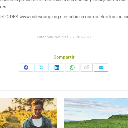
res.
 del CIDES www.cidescoop.org o escribir un correo electrónico 
Categoria:
Noticias
21/01/2021
Compartir
Share
Share
Share
Share
on
on
on
on
Facebook
X
LinkedIn
WhatsApp