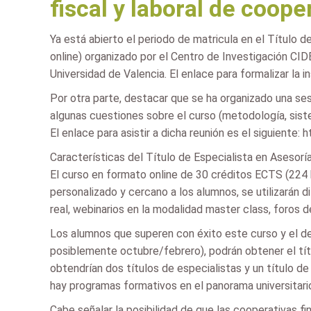
fiscal y laboral de coop
Ya está abierto el periodo de matricula en el Título d
online) organizado por el Centro de Investigación CI
Universidad de Valencia. El enlace para formalizar la 
Por otra parte, destacar que se ha organizado una sesi
algunas cuestiones sobre el curso (metodología, sist
El enlace para asistir a dicha reunión es el siguient
Características del Título de Especialista en Asesoría
El curso en formato online de 30 créditos ECTS (224 h
personalizado y cercano a los alumnos, se utilizará
real, webinarios en la modalidad master class, foros d
Los alumnos que superen con éxito este curso y el de
posiblemente octubre/febrero), podrán obtener el tít
obtendrían dos títulos de especialistas y un título 
hay programas formativos en el panorama universitari
Cabe señalar la posibilidad de que las cooperativas f