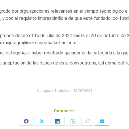
egrado por organizaciones relevantes en el campo tecnológico e 
 y con el requisito imprescindible de que esté fundado, co-fund
mprende desde el 15 de julio de 2021 hasta el 20 de octubre de 2
ción:mujeragro@sieteagromarketing.com
a categoría, ni haber resultado ganador en la categoría a la que
a aceptación de las bases de esta convocatoria, así como del fa
Categoria:
Noticias
15/07/2021
Compartir
Share
Share
Share
Share