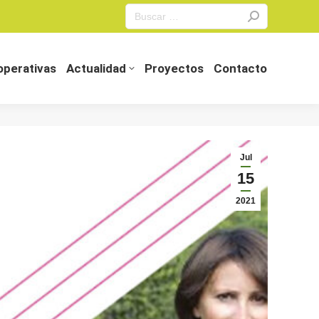
Search:
perativas
Actualidad
Proyectos
Contacto
perativas
Actualidad
Proyectos
Contacto
Jul
15
2021