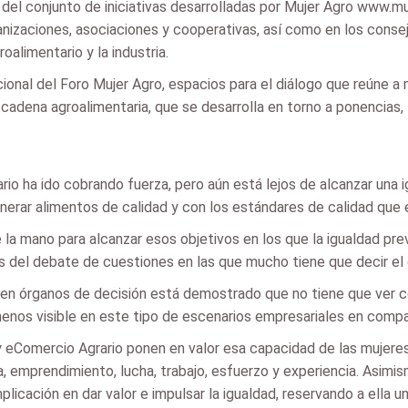
del conjunto de iniciativas desarrolladas por Mujer Agro www.m
anizaciones, asociaciones y cooperativas, así como en los cons
alimentario y la industria.
ional del Foro Mujer Agro, espacios para el diálogo que reúne a 
dena agroalimentaria, que se desarrolla en torno a ponencias, t
rio ha ido cobrando fuerza, pero aún está lejos de alcanzar una i
enerar alimentos de calidad y con los estándares de calidad que
la mano para alcanzar esos objetivos en los que la igualdad prev
 del debate de cuestiones en las que mucho tiene que decir el 
en órganos de decisión está demostrado que no tiene que ver co
o menos visible en este tipo de escenarios empresariales en comp
eComercio Agrario ponen en valor esa capacidad de las mujeres
ia, emprendimiento, lucha, trabajo, esfuerzo y experiencia. Asimi
licación en dar valor e impulsar la igualdad, reservando a ella 