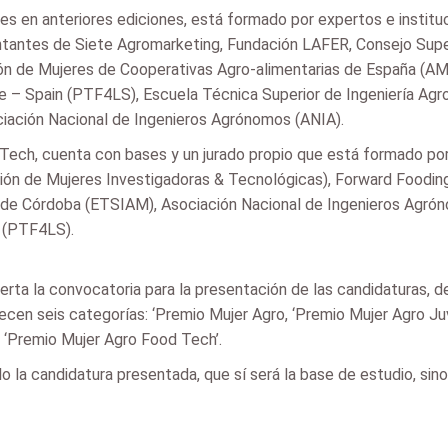
ntes en anteriores ediciones, está formado por expertos e instit
ntantes de Siete Agromarketing, Fundación LAFER, Consejo Super
ión de Mujeres de Cooperativas Agro-alimentarias de España (A
ive – Spain (PTF4LS), Escuela Técnica Superior de Ingeniería Ag
ciación Nacional de Ingenieros Agrónomos (ANIA).
Tech, cuenta con bases y un jurado propio que está formado 
ción de Mujeres Investigadoras & Tecnológicas), Forward Foodin
de Córdoba (ETSIAM), Asociación Nacional de Ingenieros Agrón
n (PTF4LS).
ierta la convocatoria para la presentación de las candidaturas, d
ecen seis categorías: ‘Premio Mujer Agro, ‘Premio Mujer Agro Ju
 ‘Premio Mujer Agro Food Tech’.
olo la candidatura presentada, que sí será la base de estudio, sin