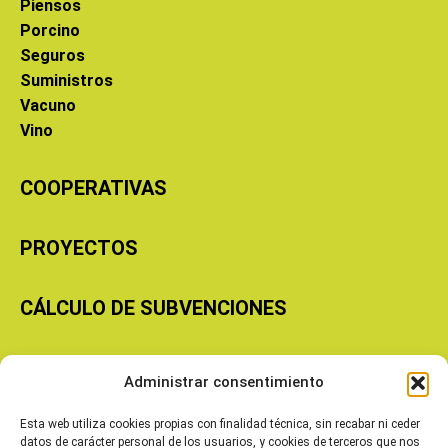
Piensos
Porcino
Seguros
Suministros
Vacuno
Vino
COOPERATIVAS
PROYECTOS
CÁLCULO DE SUBVENCIONES
Copyright © 2026 Cooperativas Agroalimentarias de Aragón
Administrar consentimiento
Esta web utiliza cookies propias con finalidad técnica, sin recabar ni ceder
datos de carácter personal de los usuarios, y cookies de terceros que nos