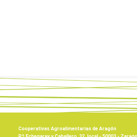
Cooperativas Agroalimentarias de Aragón
P.º Echegaray y Caballero, 32, local - 50003 - Zarag