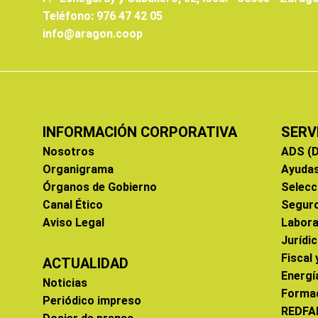
Teléfono: 976 47 42 05
info@aragon.coop
INFORMACIÓN CORPORATIVA
SERV
Nosotros
ADS (D
Organigrama
Ayuda
Órganos de Gobierno
Selecc
Canal Ético
Segur
Aviso Legal
Labora
Jurídi
Fiscal
ACTUALIDAD
Energí
Noticias
Forma
Periódico impreso
REDFA