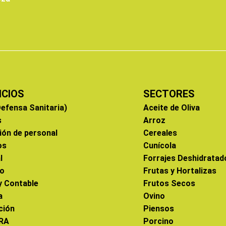
ICIOS
SECTORES
efensa Sanitaria)
Aceite de Oliva
s
Arroz
ión de personal
Cereales
os
Cunícola
l
Forrajes Deshidratad
co
Frutas y Hortalizas
 y Contable
Frutos Secos
a
Ovino
ción
Piensos
RA
Porcino