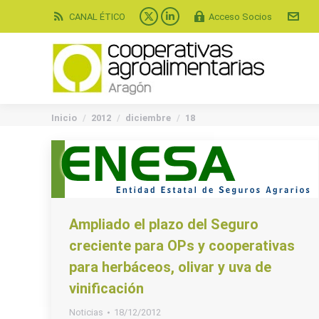
CANAL ÉTICO
Acceso Socios
X
Linkedin
page
page
opens
opens
in
in
new
new
You are here:
window
window
Inicio
2012
diciembre
18
Ampliado el plazo del Seguro
creciente para OPs y cooperativas
para herbáceos, olivar y uva de
vinificación
Noticias
18/12/2012