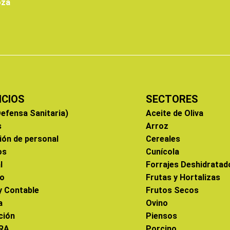
oza
ICIOS
SECTORES
efensa Sanitaria)
Aceite de Oliva
s
Arroz
ión de personal
Cereales
os
Cunícola
l
Forrajes Deshidratad
co
Frutas y Hortalizas
 y Contable
Frutos Secos
a
Ovino
ción
Piensos
RA
Porcino