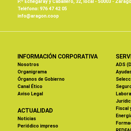
P.º Echegaray y Caballero, 32, local - 50003 - Zarag
Teléfono: 976 47 42 05
info@aragon.coop
INFORMACIÓN CORPORATIVA
SERV
Nosotros
ADS (D
Organigrama
Ayuda
Órganos de Gobierno
Selecc
Canal Ético
Segur
Aviso Legal
Labora
Jurídi
Fiscal
ACTUALIDAD
Energí
Noticias
Forma
Periódico impreso
REDFA