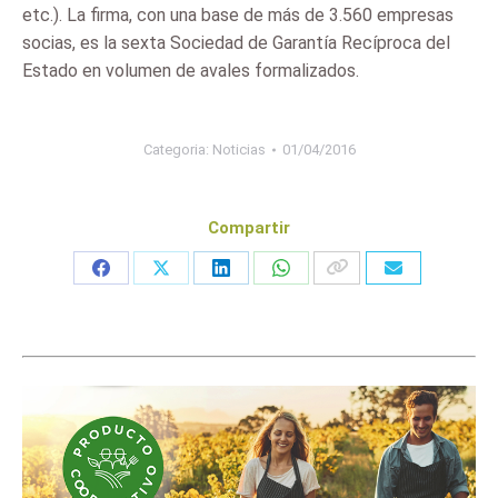
etc.). La firma, con una base de más de 3.560 empresas
socias, es la sexta Sociedad de Garantía Recíproca del
Estado en volumen de avales formalizados.
Categoria:
Noticias
01/04/2016
Compartir
Share
Share
Share
Share
on
on
on
on
Facebook
X
LinkedIn
WhatsApp