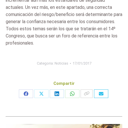
incrementar aún más los estándares de seguridad
actuales. Un vez más, en este apartado, una correcta
comunicación del riesgo/beneficio será determinante para
generar la confianza necesaria entre los consumidores.
Todos estos temas serán los que se tratarán en el 14º
Congreso, que busca ser un foro de referencia entre los
profesionales.
Categoria:
Noticias
17/01/2017
Compartir
Share
Share
Share
Share
on
on
on
on
Facebook
X
LinkedIn
WhatsApp