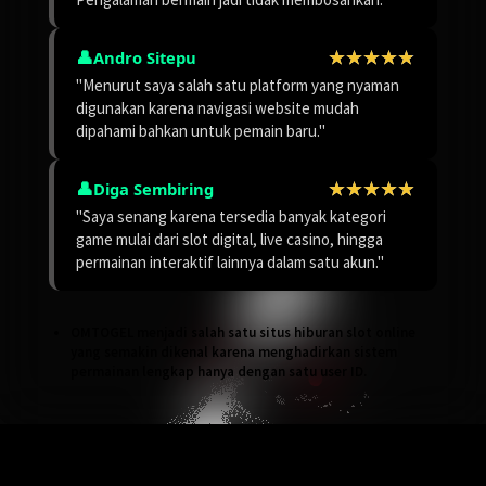
Andro Sitepu
"Menurut saya salah satu platform yang nyaman
digunakan karena navigasi website mudah
dipahami bahkan untuk pemain baru."
Diga Sembiring
"Saya senang karena tersedia banyak kategori
game mulai dari slot digital, live casino, hingga
permainan interaktif lainnya dalam satu akun."
OMTOGEL menjadi salah satu situs hiburan slot online
yang semakin dikenal karena menghadirkan sistem
permainan lengkap hanya dengan satu user ID.