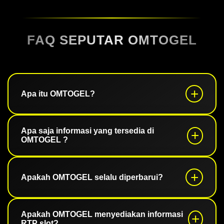
FAQ SEPUTAR OMTOGEL
Apa itu OMTOGEL?
OMTOGEL merupakan halaman informasi terbaru
Apa saja informasi yang tersedia di
yang membahas update permainan online, promo
OMTOGEL ?
harian, perkembangan slot digital, hingga informasi
Pengguna dapat menemukan berbagai informasi
menarik seputar dunia hiburan online 2026.
Apakah OMTOGEL selalu diperbarui?
seperti update permainan slot terbaru, pasaran
togel populer, event mingguan, promo spesial,
Ya, halaman berita dan informasi di OMTOGEL
serta berita terbaru terkait perkembangan platform
Apakah OMTOGEL menyediakan informasi
diperbarui secara berkala agar pengguna dapat
RTP slot?