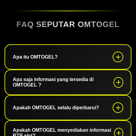
FAQ SEPUTAR OMTOGEL
Apa itu OMTOGEL?
OMTOGEL merupakan halaman informasi terbaru
Apa saja informasi yang tersedia di
yang membahas update permainan online, promo
OMTOGEL ?
harian, perkembangan slot digital, hingga informasi
Pengguna dapat menemukan berbagai informasi
menarik seputar dunia hiburan online 2026.
Apakah OMTOGEL selalu diperbarui?
seperti update permainan slot terbaru, pasaran
togel populer, event mingguan, promo spesial,
Ya, halaman berita dan informasi di OMTOGEL
serta berita terbaru terkait perkembangan platform
Apakah OMTOGEL menyediakan informasi
diperbarui secara berkala agar pengguna dapat
RTP slot?