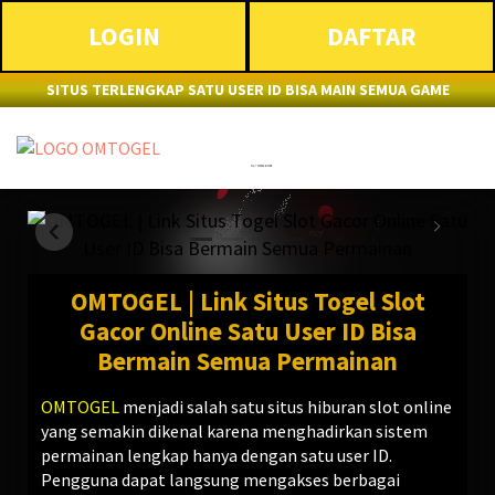
LOGIN
DAFTAR
SITUS TERLENGKAP SATU USER ID BISA MAIN SEMUA GAME
OMTOGEL | Link Situs Togel Slot
Gacor Online Satu User ID Bisa
Bermain Semua Permainan
OMTOGEL
menjadi salah satu situs hiburan slot online
yang semakin dikenal karena menghadirkan sistem
permainan lengkap hanya dengan satu user ID.
Pengguna dapat langsung mengakses berbagai