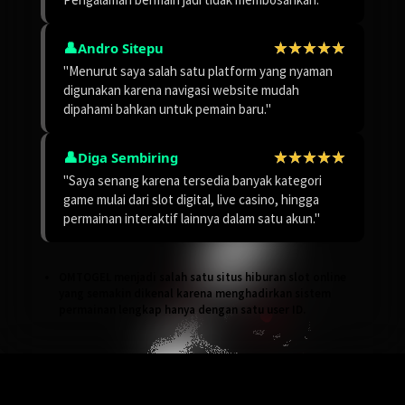
Andro Sitepu
"Menurut saya salah satu platform yang nyaman
digunakan karena navigasi website mudah
dipahami bahkan untuk pemain baru."
Diga Sembiring
"Saya senang karena tersedia banyak kategori
game mulai dari slot digital, live casino, hingga
permainan interaktif lainnya dalam satu akun."
OMTOGEL menjadi salah satu situs hiburan slot online
yang semakin dikenal karena menghadirkan sistem
permainan lengkap hanya dengan satu user ID.