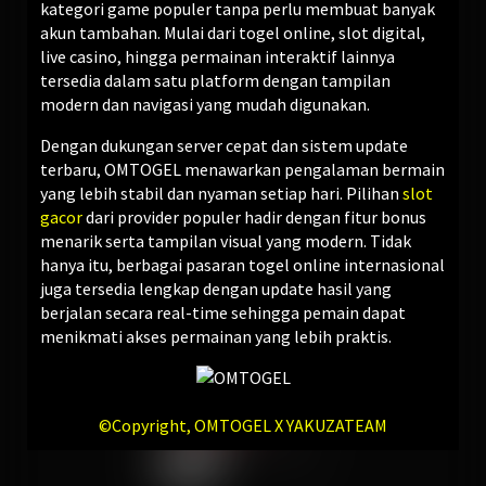
kategori game populer tanpa perlu membuat banyak
akun tambahan. Mulai dari togel online, slot digital,
live casino, hingga permainan interaktif lainnya
tersedia dalam satu platform dengan tampilan
modern dan navigasi yang mudah digunakan.
Dengan dukungan server cepat dan sistem update
terbaru, OMTOGEL menawarkan pengalaman bermain
yang lebih stabil dan nyaman setiap hari. Pilihan
slot
gacor
dari provider populer hadir dengan fitur bonus
menarik serta tampilan visual yang modern. Tidak
hanya itu, berbagai pasaran togel online internasional
juga tersedia lengkap dengan update hasil yang
berjalan secara real-time sehingga pemain dapat
menikmati akses permainan yang lebih praktis.
©Copyright, OMTOGEL X YAKUZATEAM